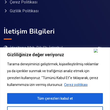
Çerez Politikası
Gizlilik Politikası
İletişim Bilgileri
İdealtepe Mah. Dik Sk. İstanbul
Gizliliğinize değer veriyoruz
08503057376
Tarama deneyiminizi geliştirmek, kişiselleştirilmiş reklamlar
bilgi@ogretmenakademi.com
ya da içerikler sunmak ve trafiğimizi analiz etmek için
çerezleri kullanıyoruz. "Tümünü Kabul Et"e tıklayarak, çerez
08503057376
kullanımımıza izin vermiş olursunuz.
Çerez politikası
Tüm çerezleri kabul et
© Copyright Öğretmen Akademi 2024