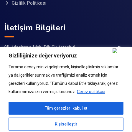
Gizlilik Politikası
İletişim Bilgileri
İdealtepe Mah. Dik Sk. İstanbul
Gizliliğinize değer veriyoruz
08503057376
Tarama deneyiminizi geliştirmek, kişiselleştirilmiş reklamlar
bilgi@ogretmenakademi.com
ya da içerikler sunmak ve trafiğimizi analiz etmek için
çerezleri kullanıyoruz. "Tümünü Kabul Et"e tıklayarak, çerez
08503057376
kullanımımıza izin vermiş olursunuz.
Çerez politikası
Tüm çerezleri kabul et
Bize Ulaşın
© Copyright Öğretmen Akademi 2024
Kişiselleştir
Open 